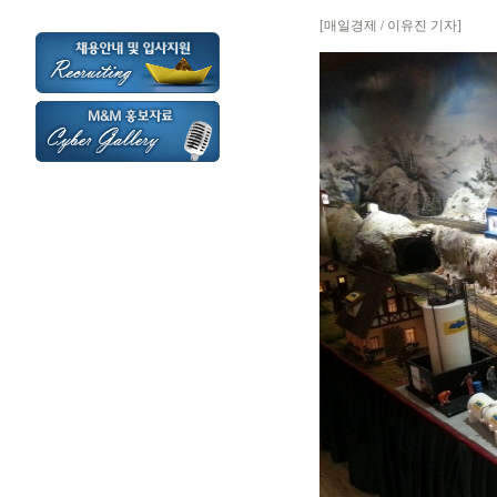
[매일경제 / 이유진 기자]