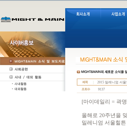
|
2015 밀레니엄 서
9137
[마이데일리 = 곽명
올해로 20주년을 
밀레니엄 서울힐튼